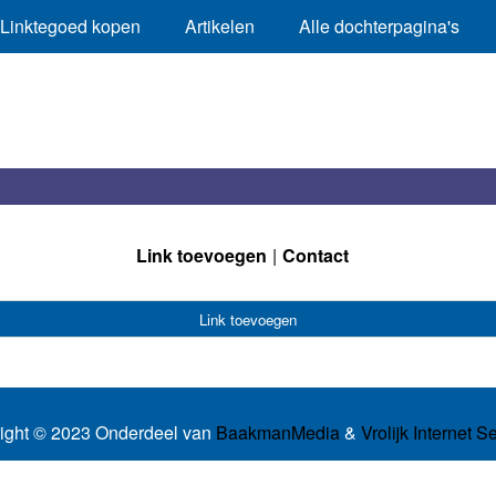
Linktegoed kopen
Artikelen
Alle dochterpagina's
Link toevoegen
Contact
Link toevoegen
ight © 2023 Onderdeel van
BaakmanMedia
&
Vrolijk Internet S